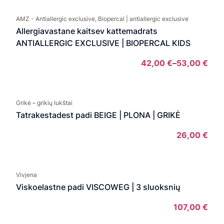
AMZ - Antiallergic exclusive, Biopercal | antiallergic exclusive
Allergiavastane kaitsev kattemadrats
ANTIALLERGIC EXCLUSIVE | BIOPERCAL KIDS
42,00
€
–
53,00
€
Pric
rang
42,
Grikė – grikių lukštai
thro
Tatrakestadest padi BEIGE | PLONA | GRIKĖ
53,
26,00
€
Vivjena
Viskoelastne padi VISCOWEG | 3 sluoksnių
107,00
€