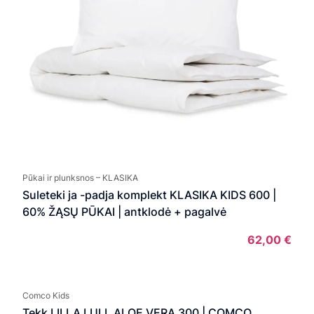
Pūkai ir plunksnos – KLASIKA
Suleteki ja -padja komplekt KLASIKA KIDS 600 |
60% ŽĄSŲ PŪKAI | antklodė + pagalvė
62,00
€
Comco Kids
Tekk LILLA LULL ALOE VERA 300 | COMCO