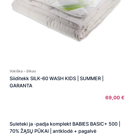
Vokiška – šilkas
Siiditekk SILK-60 WASH KIDS | SUMMER |
GARANTA
69,00
€
Suleteki ja -padja komplekt BABIES BASIC+ 500 |
70% ŽĄSŲ PŪKAI | antklodė + pagalvė