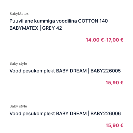
BabyMatex
Puuvillane kummiga voodilina COTTON 140
BABYMATEX | GREY 42
14,00
€
–
17,00
€
Pric
rang
14,0
Baby style
thro
Voodipesukomplekt BABY DREAM | BABY226005
17,0
15,90
€
Baby style
Voodipesukomplekt BABY DREAM | BABY226006
15,90
€