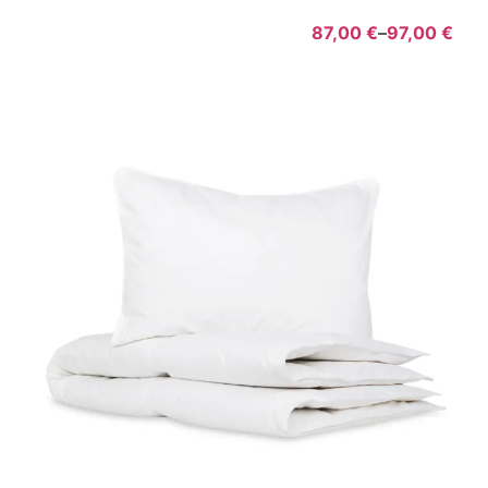
87,00
€
–
97,00
€
Pric
rang
87,0
thro
97,0